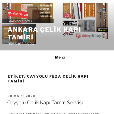
İçeriğe
geç
ANKARA ÇELIK KAPI
TAMIRI
0555 166 85 20
Menü
ETIKET:
ÇAYYOLU FEZA ÇELIK KAPI
TAMIRI
YAYIM
30 MART 2020
TARIHI
Çayyolu Çelik Kapı Tamiri Servisi