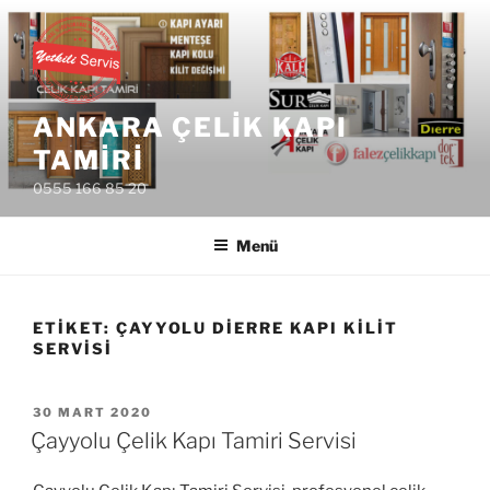
İçeriğe
geç
ANKARA ÇELIK KAPI
TAMIRI
0555 166 85 20
Menü
ETIKET:
ÇAYYOLU DIERRE KAPI KILIT
SERVISI
YAYIM
30 MART 2020
TARIHI
Çayyolu Çelik Kapı Tamiri Servisi