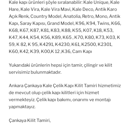
Kale kapı ürünleri şöyle sıralanabilir: Kale Unique, Kale
Hare, Kale Vira, Kale Vira Mavi, Kale Deco, Antik Karo
Açık Renk, Country Model, Anatolia, Retro, Mono, Antik
Kapı, Saray Kapısı, Grand Model, K96, K94, Twins, K66,
K68, K67, K87, K81, K83, K88, K55, K07, K18, K53,
K47, K44, K54, K56, K89, K65 , K70, K80, K73, K03, K
59, K 82, K 95, K4291, K4230, K61, K2500, K2301,
K60, K42, K39, K00,K 12 ,K36, Cam Kapı
Yukarıdaki ürünlerin hepsi için tamir, çilingir ve kilit
servisimiz bulunmaktadır.
Ankara Çankaya Kale Çelik Kapı Kilit Tamiri hizmetimiz
de mevcut olup çelik kapı kilitleri için hizmet
vermekteyiz. Çelik kapı bakımı, onarımı ve montajı
yapmaktayız.
Çankaya Kilit Tamiri,