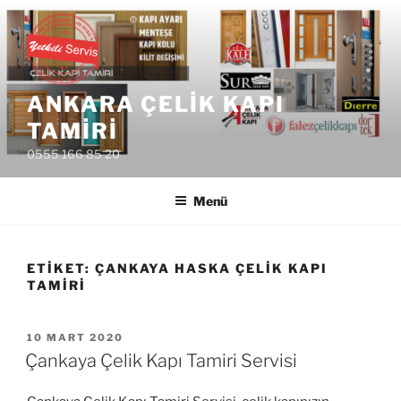
İçeriğe
geç
ANKARA ÇELIK KAPI
TAMIRI
0555 166 85 20
Menü
ETIKET:
ÇANKAYA HASKA ÇELIK KAPI
TAMIRI
YAYIM
10 MART 2020
TARIHI
Çankaya Çelik Kapı Tamiri Servisi