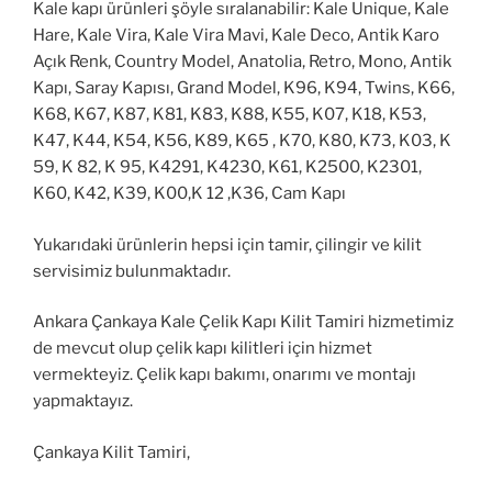
Kale kapı ürünleri şöyle sıralanabilir: Kale Unique, Kale
Hare, Kale Vira, Kale Vira Mavi, Kale Deco, Antik Karo
Açık Renk, Country Model, Anatolia, Retro, Mono, Antik
Kapı, Saray Kapısı, Grand Model, K96, K94, Twins, K66,
K68, K67, K87, K81, K83, K88, K55, K07, K18, K53,
K47, K44, K54, K56, K89, K65 , K70, K80, K73, K03, K
59, K 82, K 95, K4291, K4230, K61, K2500, K2301,
K60, K42, K39, K00,K 12 ,K36, Cam Kapı
Yukarıdaki ürünlerin hepsi için tamir, çilingir ve kilit
servisimiz bulunmaktadır.
Ankara Çankaya Kale Çelik Kapı Kilit Tamiri hizmetimiz
de mevcut olup çelik kapı kilitleri için hizmet
vermekteyiz. Çelik kapı bakımı, onarımı ve montajı
yapmaktayız.
Çankaya Kilit Tamiri,