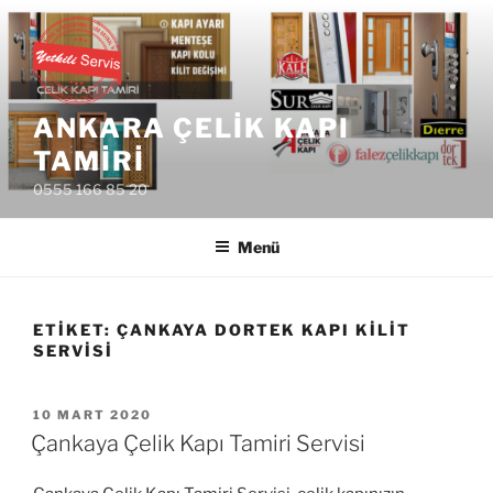
İçeriğe
geç
ANKARA ÇELIK KAPI
TAMIRI
0555 166 85 20
Menü
ETIKET:
ÇANKAYA DORTEK KAPI KILIT
SERVISI
YAYIM
10 MART 2020
TARIHI
Çankaya Çelik Kapı Tamiri Servisi