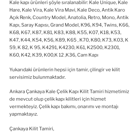
Kale kapı ürünleri şöyle sıralanabilir: Kale Unique, Kale
Hare, Kale Vira, Kale Vira Mavi, Kale Deco, Antik Karo
Açık Renk, Country Model, Anatolia, Retro, Mono, Antik
Kapı, Saray Kapısı, Grand Model, K96, K94, Twins, K66,
K68, K67, K87, K81, K83, K88, K55, K07, K18, K53,
K47, K44, K54, K56, K89, K65 , K70, K80, K73, K03, K
59, K 82, K 95, K4291, K4230, K61, K2500, K2301,
K60, K42, K39, K00,K 12 ,K36, Cam Kapı
Yukarıdaki ürünlerin hepsi için tamir, çilingir ve kilit
servisimiz bulunmaktadır.
Ankara Çankaya Kale Çelik Kapı Kilit Tamiri hizmetimiz
de mevcut olup çelik kapı kilitleri için hizmet
vermekteyiz. Çelik kapı bakımı, onarımı ve montajı
yapmaktayız.
Çankaya Kilit Tamiri,