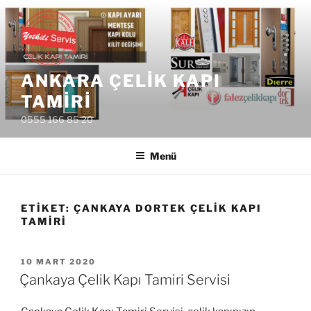
İçeriğe
geç
ANKARA ÇELIK KAPI
TAMIRI
0555 166 85 20
Menü
ETIKET:
ÇANKAYA DORTEK ÇELIK KAPI
TAMIRI
YAYIM
10 MART 2020
TARIHI
Çankaya Çelik Kapı Tamiri Servisi