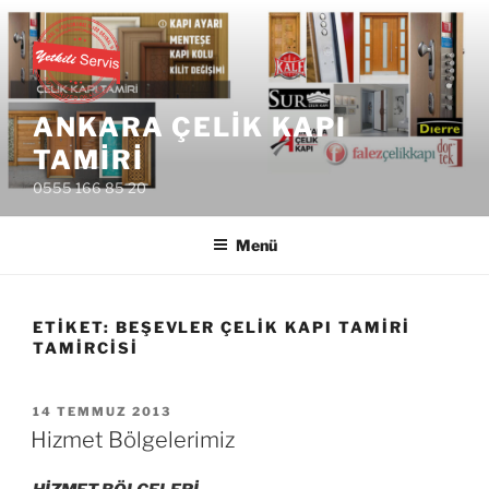
İçeriğe
geç
ANKARA ÇELIK KAPI
TAMIRI
0555 166 85 20
Menü
ETIKET:
BEŞEVLER ÇELIK KAPI TAMIRI
TAMIRCISI
YAYIM
14 TEMMUZ 2013
TARIHI
Hizmet Bölgelerimiz