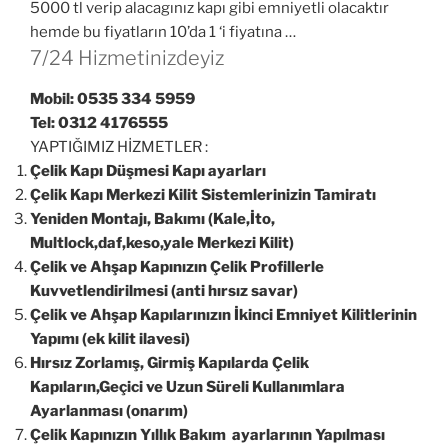
5000 tl verip alacagınız kapı gibi emniyetli olacaktır
hemde bu fiyatların 10’da 1 ‘i fiyatına …
7/24 Hizmetinizdeyiz
Mobil: 0535 334 5959
Tel: 0312 4176555
YAPTIĞIMIZ HİZMETLER :
Çelik Kapı Düşmesi Kapı ayarları
Çelik Kapı Merkezi Kilit Sistemlerinizin Tamiratı
Yeniden Montajı, Bakımı (Kale,İto,
Multlock,daf,keso,yale Merkezi Kilit)
Çelik ve Ahşap Kapınızın Çelik Profillerle
Kuvvetlendirilmesi (anti hırsız savar)
Çelik ve Ahşap Kapılarınızın İkinci Emniyet Kilitlerinin
Yapımı (ek kilit ilavesi)
Hırsız Zorlamış, Girmiş Kapılarda Çelik
Kapıların,Geçici ve Uzun Süreli Kullanımlara
Ayarlanması (onarım)
Çelik Kapınızın Yıllık Bakım ayarlarının Yapılması