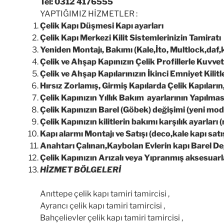
Tel: 0312 4176555
YAPTIĞIMIZ HİZMETLER :
Çelik Kapı Düşmesi Kapı ayarları
Çelik Kapı Merkezi Kilit Sistemlerinizin Tamiratı
Yeniden Montajı, Bakımı (Kale,İto, Multlock,daf,k
Çelik ve Ahşap Kapınızın Çelik Profillerle Kuvvetl
Çelik ve Ahşap Kapılarınızın İkinci Emniyet Kilitler
Hırsız Zorlamış, Girmiş Kapılarda Çelik Kapıları
Çelik Kapınızın Yıllık Bakım ayarlarının Yapılmas
Çelik Kapınızın Barel (Göbek) değişimi (yeni mod
Çelik Kapınızın kilitlerin bakımı karşılık ayarları (
Kapı alarmı Montajı ve Satışı (deco,kale kapı sat
Anahtarı Çalınan,Kaybolan Evlerin kapı Barel Deği
Çelik Kapınızın Arızalı veya Yıpranmış aksesuar
HİZMET BÖLGELERİ
Anıttepe çelik kapı tamiri tamircisi ,
Ayrancı çelik kapı tamiri tamircisi ,
Bahçelievler çelik kapı tamiri tamircisi ,