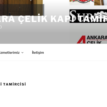
RA ÇELIK KAPI TAMI
0
izmetlerimiz
İletişim
I TAMIRCISI