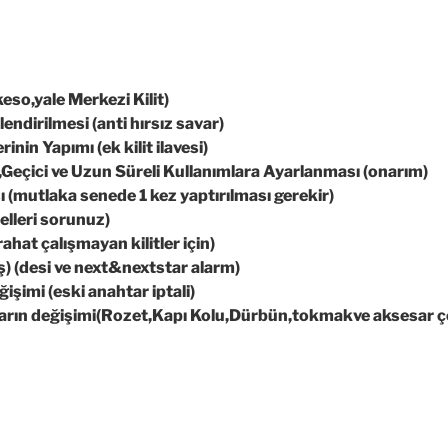
eso,yale Merkezi Kilit)
endirilmesi (anti hırsız savar)
inin Yapımı (ek kilit ilavesi)
n,Geçici ve Uzun Süreli Kullanımlara Ayarlanması (onarım)
ı (mutlaka senede 1 kez yaptırılması gerekir)
elleri sorunuz)
rahat çalışmayan kilitler için)
ış) (desi ve next&nextstar alarm)
şimi (eski anahtar iptali)
ların değişimi(Rozet,Kapı Kolu,Dürbün,tokmakve aksesar çe