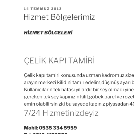
YAYIM
14 TEMMUZ 2013
TARIHI
Hizmet Bölgelerimiz
HİZMET BÖLGELERİ
ÇELİK KAPI TAMİRİ
Çelik kapı tamiri konusunda uzman kadromuz size h
arayın merkezi kilidini tamir edelim,düşmüş ayarı b
Kullanıcıların tek hatası yıllardır bir sey olmadı yi
gereken tek sey kapınızın kilit,göbek,barel ve roz
emin olabilirsinizki bu sayede kapınız piyasadan 400
7/24 Hizmetinizdeyiz
Mobil: 0535 334 5959