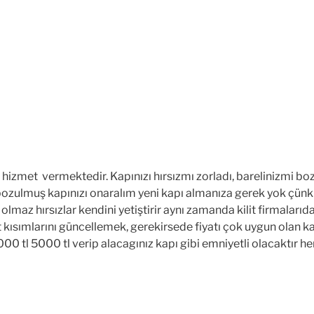
izmet vermektedir. Kapınızı hırsızmı zorladı, barelinizmi boz
ozulmuş kapınızı onaralım yeni kapı almanıza gerek yok çünki b
ne olmaz hırsızlar kendini yetiştirir aynı zamanda kilit firmaları
et kısımlarını güncellemek, gerekirsede fiyatı çok uygun olan 
0 tl 5000 tl verip alacagınız kapı gibi emniyetli olacaktır hemd