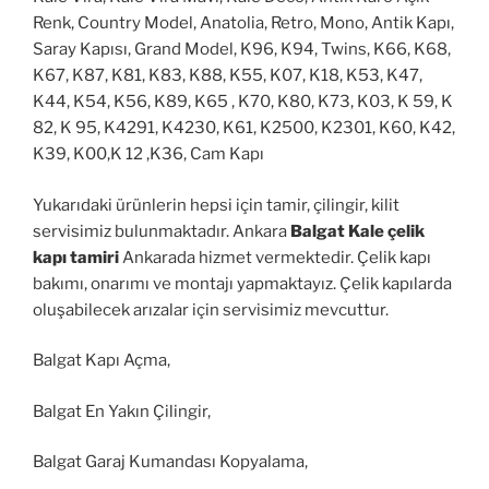
Renk, Country Model, Anatolia, Retro, Mono, Antik Kapı,
Saray Kapısı, Grand Model, K96, K94, Twins, K66, K68,
K67, K87, K81, K83, K88, K55, K07, K18, K53, K47,
K44, K54, K56, K89, K65 , K70, K80, K73, K03, K 59, K
82, K 95, K4291, K4230, K61, K2500, K2301, K60, K42,
K39, K00,K 12 ,K36, Cam Kapı
Yukarıdaki ürünlerin hepsi için tamir, çilingir, kilit
servisimiz bulunmaktadır. Ankara
Balgat Kale çelik
kapı tamiri
Ankarada hizmet vermektedir. Çelik kapı
bakımı, onarımı ve montajı yapmaktayız. Çelik kapılarda
oluşabilecek arızalar için servisimiz mevcuttur.
Balgat Kapı Açma,
Balgat En Yakın Çilingir,
Balgat Garaj Kumandası Kopyalama,