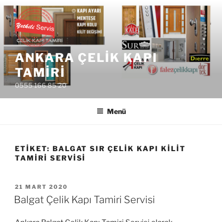
İçeriğe
geç
ANKARA ÇELIK KAPI
TAMIRI
0555 166 85 20
Menü
ETIKET:
BALGAT SIR ÇELIK KAPI KILIT
TAMIRI SERVISI
YAYIM
21 MART 2020
TARIHI
Balgat Çelik Kapı Tamiri Servisi