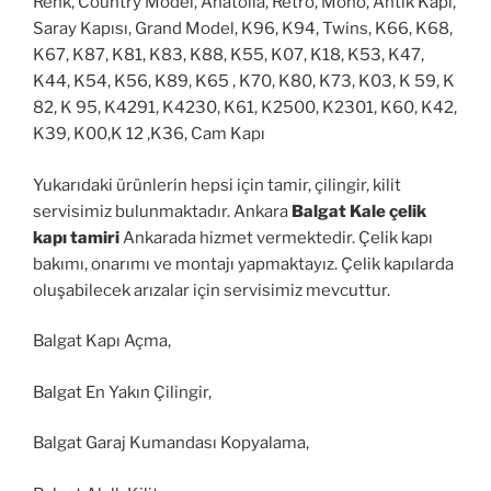
Renk, Country Model, Anatolia, Retro, Mono, Antik Kapı,
Saray Kapısı, Grand Model, K96, K94, Twins, K66, K68,
K67, K87, K81, K83, K88, K55, K07, K18, K53, K47,
K44, K54, K56, K89, K65 , K70, K80, K73, K03, K 59, K
82, K 95, K4291, K4230, K61, K2500, K2301, K60, K42,
K39, K00,K 12 ,K36, Cam Kapı
Yukarıdaki ürünlerin hepsi için tamir, çilingir, kilit
servisimiz bulunmaktadır. Ankara
Balgat Kale çelik
kapı tamiri
Ankarada hizmet vermektedir. Çelik kapı
bakımı, onarımı ve montajı yapmaktayız. Çelik kapılarda
oluşabilecek arızalar için servisimiz mevcuttur.
Balgat Kapı Açma,
Balgat En Yakın Çilingir,
Balgat Garaj Kumandası Kopyalama,