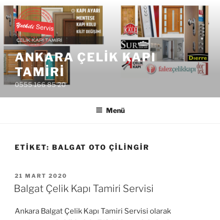
İçeriğe
geç
ANKARA ÇELIK KAPI
TAMIRI
0555 166 85 20
Menü
ETIKET:
BALGAT OTO ÇILINGIR
YAYIM
21 MART 2020
TARIHI
Balgat Çelik Kapı Tamiri Servisi
Ankara Balgat Çelik Kapı Tamiri Servisi olarak