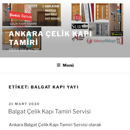
İçeriğe
geç
ANKARA ÇELIK KAPI
TAMIRI
0555 166 85 20
Menü
ETIKET:
BALGAT KAPI YAYI
YAYIM
21 MART 2020
TARIHI
Balgat Çelik Kapı Tamiri Servisi
Ankara Balgat Çelik Kapı Tamiri Servisi olarak