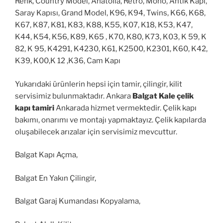
Renk, Country Model, Anatolia, Retro, Mono, Antik Kapı,
Saray Kapısı, Grand Model, K96, K94, Twins, K66, K68,
K67, K87, K81, K83, K88, K55, K07, K18, K53, K47,
K44, K54, K56, K89, K65 , K70, K80, K73, K03, K 59, K
82, K 95, K4291, K4230, K61, K2500, K2301, K60, K42,
K39, K00,K 12 ,K36, Cam Kapı
Yukarıdaki ürünlerin hepsi için tamir, çilingir, kilit
servisimiz bulunmaktadır. Ankara
Balgat Kale çelik
kapı tamiri
Ankarada hizmet vermektedir. Çelik kapı
bakımı, onarımı ve montajı yapmaktayız. Çelik kapılarda
oluşabilecek arızalar için servisimiz mevcuttur.
Balgat Kapı Açma,
Balgat En Yakın Çilingir,
Balgat Garaj Kumandası Kopyalama,