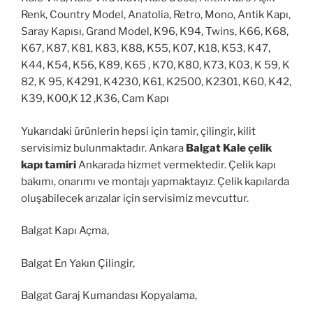
Renk, Country Model, Anatolia, Retro, Mono, Antik Kapı,
Saray Kapısı, Grand Model, K96, K94, Twins, K66, K68,
K67, K87, K81, K83, K88, K55, K07, K18, K53, K47,
K44, K54, K56, K89, K65 , K70, K80, K73, K03, K 59, K
82, K 95, K4291, K4230, K61, K2500, K2301, K60, K42,
K39, K00,K 12 ,K36, Cam Kapı
Yukarıdaki ürünlerin hepsi için tamir, çilingir, kilit
servisimiz bulunmaktadır. Ankara
Balgat Kale çelik
kapı tamiri
Ankarada hizmet vermektedir. Çelik kapı
bakımı, onarımı ve montajı yapmaktayız. Çelik kapılarda
oluşabilecek arızalar için servisimiz mevcuttur.
Balgat Kapı Açma,
Balgat En Yakın Çilingir,
Balgat Garaj Kumandası Kopyalama,