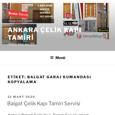
İçeriğe
geç
ANKARA ÇELIK KAPI
TAMIRI
0555 166 85 20
Menü
ETIKET:
BALGAT GARAJ KUMANDASI
KOPYALAMA
YAYIM
21 MART 2020
TARIHI
Balgat Çelik Kapı Tamiri Servisi