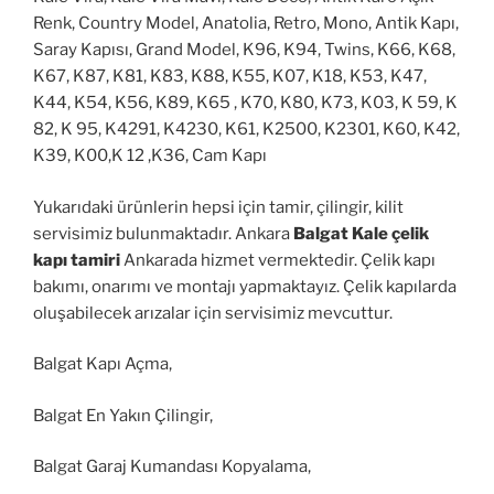
Renk, Country Model, Anatolia, Retro, Mono, Antik Kapı,
Saray Kapısı, Grand Model, K96, K94, Twins, K66, K68,
K67, K87, K81, K83, K88, K55, K07, K18, K53, K47,
K44, K54, K56, K89, K65 , K70, K80, K73, K03, K 59, K
82, K 95, K4291, K4230, K61, K2500, K2301, K60, K42,
K39, K00,K 12 ,K36, Cam Kapı
Yukarıdaki ürünlerin hepsi için tamir, çilingir, kilit
servisimiz bulunmaktadır. Ankara
Balgat Kale çelik
kapı tamiri
Ankarada hizmet vermektedir. Çelik kapı
bakımı, onarımı ve montajı yapmaktayız. Çelik kapılarda
oluşabilecek arızalar için servisimiz mevcuttur.
Balgat Kapı Açma,
Balgat En Yakın Çilingir,
Balgat Garaj Kumandası Kopyalama,