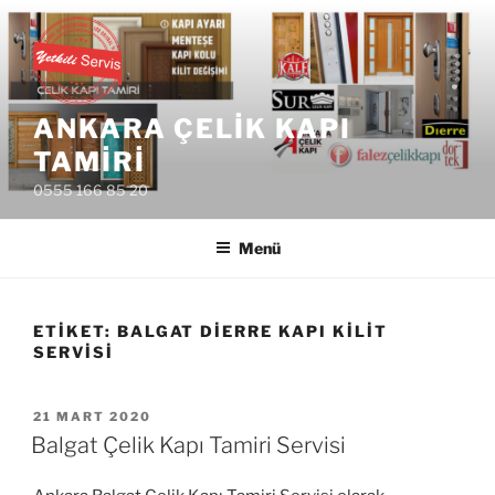
İçeriğe
geç
ANKARA ÇELIK KAPI
TAMIRI
0555 166 85 20
Menü
ETIKET:
BALGAT DIERRE KAPI KILIT
SERVISI
YAYIM
21 MART 2020
TARIHI
Balgat Çelik Kapı Tamiri Servisi