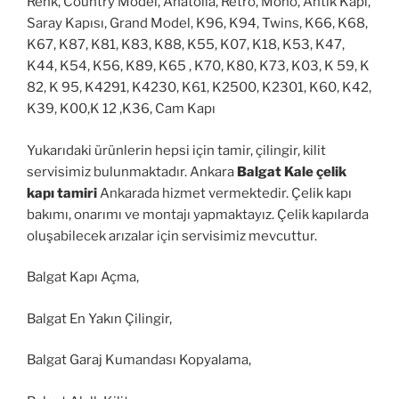
Renk, Country Model, Anatolia, Retro, Mono, Antik Kapı,
Saray Kapısı, Grand Model, K96, K94, Twins, K66, K68,
K67, K87, K81, K83, K88, K55, K07, K18, K53, K47,
K44, K54, K56, K89, K65 , K70, K80, K73, K03, K 59, K
82, K 95, K4291, K4230, K61, K2500, K2301, K60, K42,
K39, K00,K 12 ,K36, Cam Kapı
Yukarıdaki ürünlerin hepsi için tamir, çilingir, kilit
servisimiz bulunmaktadır. Ankara
Balgat Kale çelik
kapı tamiri
Ankarada hizmet vermektedir. Çelik kapı
bakımı, onarımı ve montajı yapmaktayız. Çelik kapılarda
oluşabilecek arızalar için servisimiz mevcuttur.
Balgat Kapı Açma,
Balgat En Yakın Çilingir,
Balgat Garaj Kumandası Kopyalama,