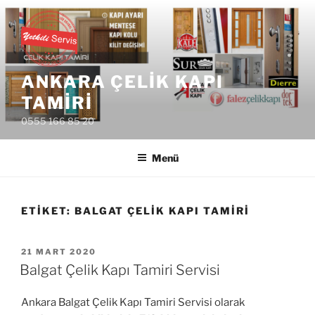
İçeriğe
geç
ANKARA ÇELIK KAPI
TAMIRI
0555 166 85 20
Menü
ETIKET:
BALGAT ÇELIK KAPI TAMIRI
YAYIM
21 MART 2020
TARIHI
Balgat Çelik Kapı Tamiri Servisi
Ankara Balgat Çelik Kapı Tamiri Servisi olarak