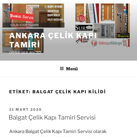
İçeriğe
geç
ANKARA ÇELIK KAPI
TAMIRI
0555 166 85 20
Menü
ETIKET:
BALGAT ÇELIK KAPI KILIDI
YAYIM
21 MART 2020
TARIHI
Balgat Çelik Kapı Tamiri Servisi
Ankara Balgat Çelik Kapı Tamiri Servisi olarak