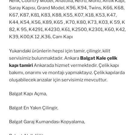
Renk, Country Model, Anatolia, Retro, Mono, Antik Kapı,
Saray Kapısı, Grand Model, K96, K94, Twins, K66, K68,
K67, K87, K81, K83, K88, K55, K07, K18, K53, K47,
K44, K54, K56, K89, K65 , K70, K80, K73, K03, K 59, K
82, K 95, K4291, K4230, K61, K2500, K2301, K60, K42,
K39, K00,K 12 ,K36, Cam Kapı
Yukarıdaki ürünlerin hepsi için tamir, çilingir, kilit
servisimiz bulunmaktadır. Ankara
Balgat Kale çelik
kapı tamiri
Ankarada hizmet vermektedir. Çelik kapı
bakımı, onarımı ve montajı yapmaktayız. Çelik kapılarda
oluşabilecek arızalar için servisimiz mevcuttur.
Balgat Kapı Açma,
Balgat En Yakın Çilingir,
Balgat Garaj Kumandası Kopyalama,