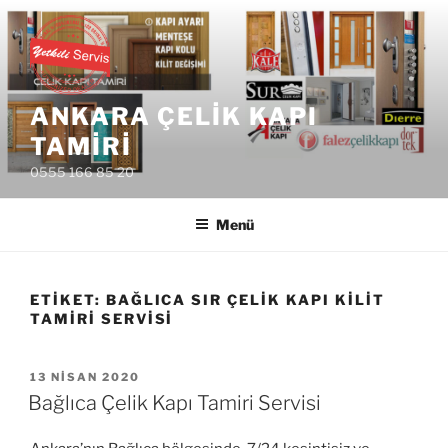
İçeriğe
geç
ANKARA ÇELIK KAPI
TAMIRI
0555 166 85 20
Menü
ETIKET:
BAĞLICA SIR ÇELIK KAPI KILIT
TAMIRI SERVISI
YAYIM
13 NISAN 2020
TARIHI
Bağlıca Çelik Kapı Tamiri Servisi