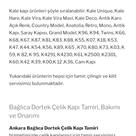
Kale kapı ürünleri şöyle sıralanabilir: Kale Unique, Kale
Hare, Kale Vira, Kale Vira Mavi, Kale Deco, Antik Karo
Açık Renk, Country Model, Anatolia, Retro, Mono, Antik
Kapı, Saray Kapısı, Grand Model, K96, K94, Twins, K66,
K68, K67, K87, K81, K83, K88, K55, K07, K18, K53,
K47, K44, K54, K56, K89, K65 , K70, K80, K73, K03, K
59, K 82, K 95, K4291, K4230, K61, K2500, K2301,
K60, K42, K39, K00,K 12 ,K36, Cam Kapı
Yukarıdaki ürünlerin hepsi için tamir, çilingir ve kilit
servisimiz bulunmaktadır.
Bağlıca Dortek Çelik Kapı Tamiri, Bakımı
ve Onarımı
Ankara Bağlıca Dortek Çelik Kapı Tamiri
hizmetimizde çelik kapılarınız için tamir servisimiz