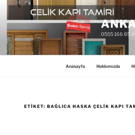
İçeriğe
geç
ANKA
0555 166 85 2
Anasayfa
Hakkımızda
H
ETIKET:
BAĞLICA HASKA ÇELIK KAPI TA