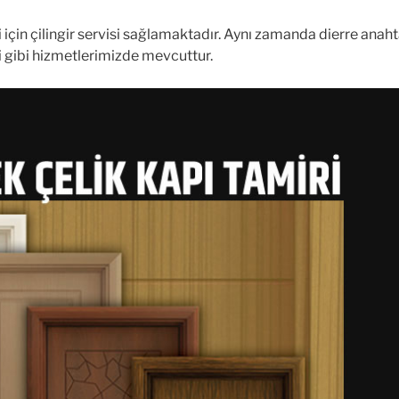
leri için çilingir servisi sağlamaktadır. Aynı zamanda dierre an
miri gibi hizmetlerimizde mevcuttur.