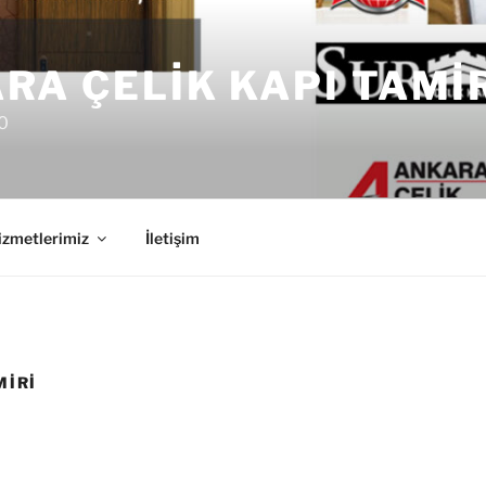
RA ÇELIK KAPI TAMI
0
izmetlerimiz
İletişim
MIRI