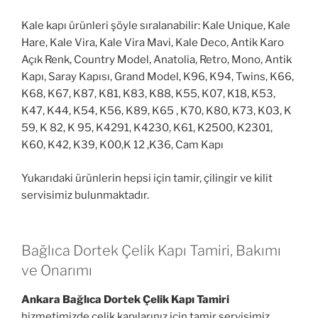
Kale kapı ürünleri şöyle sıralanabilir: Kale Unique, Kale
Hare, Kale Vira, Kale Vira Mavi, Kale Deco, Antik Karo
Açık Renk, Country Model, Anatolia, Retro, Mono, Antik
Kapı, Saray Kapısı, Grand Model, K96, K94, Twins, K66,
K68, K67, K87, K81, K83, K88, K55, K07, K18, K53,
K47, K44, K54, K56, K89, K65 , K70, K80, K73, K03, K
59, K 82, K 95, K4291, K4230, K61, K2500, K2301,
K60, K42, K39, K00,K 12 ,K36, Cam Kapı
Yukarıdaki ürünlerin hepsi için tamir, çilingir ve kilit
servisimiz bulunmaktadır.
Bağlıca Dortek Çelik Kapı Tamiri, Bakımı
ve Onarımı
Ankara Bağlıca Dortek Çelik Kapı Tamiri
hizmetimizde çelik kapılarınız için tamir servisimiz