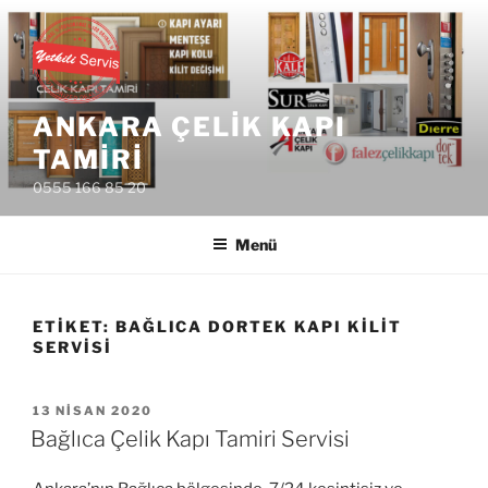
İçeriğe
geç
ANKARA ÇELIK KAPI
TAMIRI
0555 166 85 20
Menü
ETIKET:
BAĞLICA DORTEK KAPI KILIT
SERVISI
YAYIM
13 NISAN 2020
TARIHI
Bağlıca Çelik Kapı Tamiri Servisi