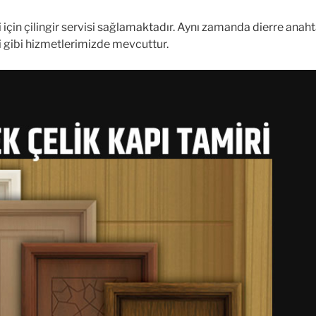
leri için çilingir servisi sağlamaktadır. Aynı zamanda dierre an
miri gibi hizmetlerimizde mevcuttur.