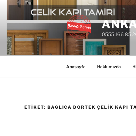
İçeriğe
geç
ANKA
0555 166 85 2
Anasayfa
Hakkımızda
H
ETIKET:
BAĞLICA DORTEK ÇELIK KAPI T