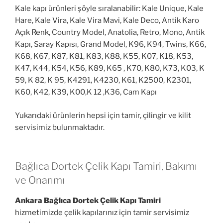
Kale kapı ürünleri şöyle sıralanabilir: Kale Unique, Kale
Hare, Kale Vira, Kale Vira Mavi, Kale Deco, Antik Karo
Açık Renk, Country Model, Anatolia, Retro, Mono, Antik
Kapı, Saray Kapısı, Grand Model, K96, K94, Twins, K66,
K68, K67, K87, K81, K83, K88, K55, K07, K18, K53,
K47, K44, K54, K56, K89, K65 , K70, K80, K73, K03, K
59, K 82, K 95, K4291, K4230, K61, K2500, K2301,
K60, K42, K39, K00,K 12 ,K36, Cam Kapı
Yukarıdaki ürünlerin hepsi için tamir, çilingir ve kilit
servisimiz bulunmaktadır.
Bağlıca Dortek Çelik Kapı Tamiri, Bakımı
ve Onarımı
Ankara Bağlıca Dortek Çelik Kapı Tamiri
hizmetimizde çelik kapılarınız için tamir servisimiz