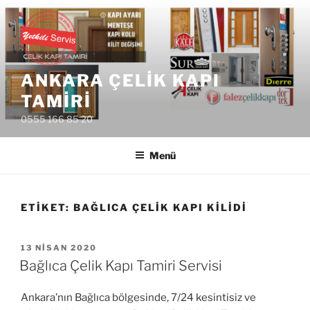
İçeriğe
geç
ANKARA ÇELIK KAPI
TAMIRI
0555 166 85 20
Menü
ETIKET:
BAĞLICA ÇELIK KAPI KILIDI
YAYIM
13 NISAN 2020
TARIHI
Bağlıca Çelik Kapı Tamiri Servisi
Ankara’nın Bağlıca bölgesinde, 7/24 kesintisiz ve