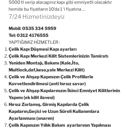
5000 tl verip alacagınız kapı gibi emniyetli olacaktır
hemde bu fiyatların 10’da 1 ‘i fiyatına …
7/24 Hizmetinizdeyiz
Mobil: 0535 334 5959
Tel: 0312 4176555
YAPTIĞIMIZ HİZMETLER :
Çelik Kapı Düşmesi Kapı ayarları
Çelik Kapı Merkezi Kilit Sistemlerinizin Tamiratı
Yeniden Montajı, Bakımı (Kale,İto,
Multlock,daf,keso,yale Merkezi Kilit)
Çelik ve Ahşap Kapınızın Çelik Profillerle
Kuvvetlendirilmesi (anti hırsız savar)
Çelik ve Ahşap Kapılarınızın İkinci Emniyet Kilitlerinin
Yapımı (ek kilit ilavesi)
Hırsız Zorlamış, Girmiş Kapılarda Çelik
Kapıların,Geçici ve Uzun Süreli Kullanımlara
Ayarlanması (onarım)
Çelik Kapınızın Yıllık Bakım ayarlarının Yapılması