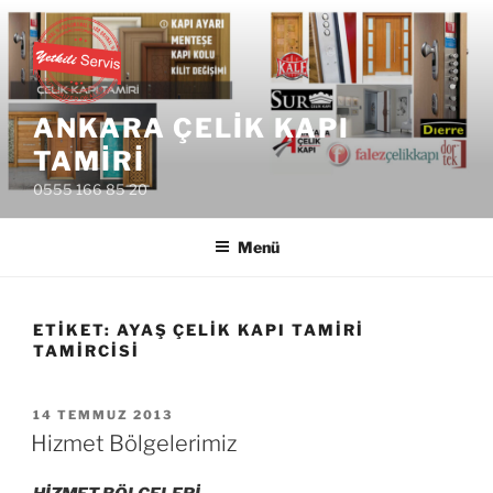
İçeriğe
geç
ANKARA ÇELIK KAPI
TAMIRI
0555 166 85 20
Menü
ETIKET:
AYAŞ ÇELIK KAPI TAMIRI
TAMIRCISI
YAYIM
14 TEMMUZ 2013
TARIHI
Hizmet Bölgelerimiz