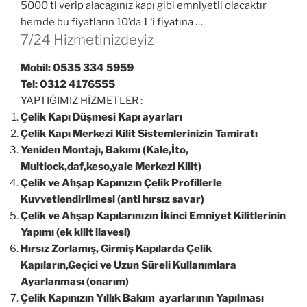
5000 tl verip alacagınız kapı gibi emniyetli olacaktır
hemde bu fiyatların 10’da 1 ‘i fiyatına …
7/24 Hizmetinizdeyiz
Mobil: 0535 334 5959
Tel: 0312 4176555
YAPTIĞIMIZ HİZMETLER :
Çelik Kapı Düşmesi Kapı ayarları
Çelik Kapı Merkezi Kilit Sistemlerinizin Tamiratı
Yeniden Montajı, Bakımı (Kale,İto,
Multlock,daf,keso,yale Merkezi Kilit)
Çelik ve Ahşap Kapınızın Çelik Profillerle
Kuvvetlendirilmesi (anti hırsız savar)
Çelik ve Ahşap Kapılarınızın İkinci Emniyet Kilitlerinin
Yapımı (ek kilit ilavesi)
Hırsız Zorlamış, Girmiş Kapılarda Çelik
Kapıların,Geçici ve Uzun Süreli Kullanımlara
Ayarlanması (onarım)
Çelik Kapınızın Yıllık Bakım ayarlarının Yapılması