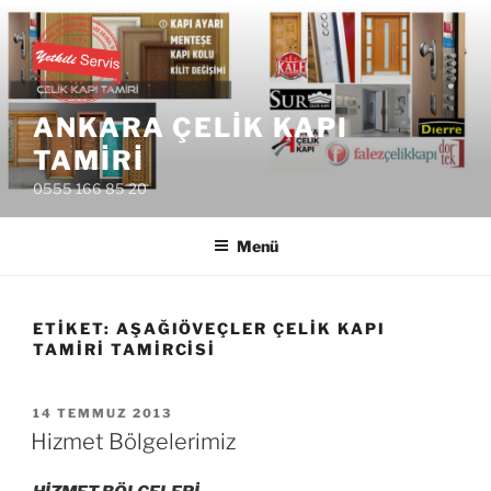
İçeriğe
geç
ANKARA ÇELIK KAPI
TAMIRI
0555 166 85 20
Menü
ETIKET:
AŞAĞIÖVEÇLER ÇELIK KAPI
TAMIRI TAMIRCISI
YAYIM
14 TEMMUZ 2013
TARIHI
Hizmet Bölgelerimiz