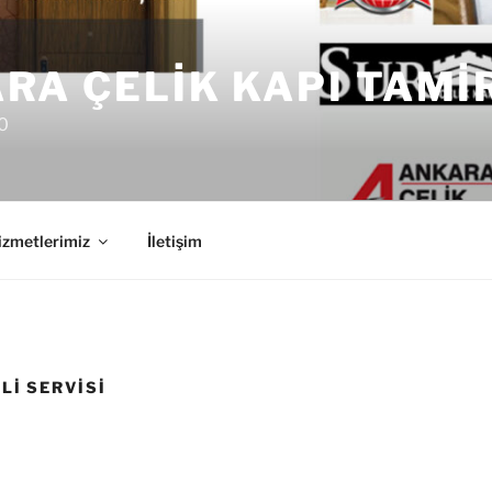
RA ÇELIK KAPI TAMI
0
izmetlerimiz
İletişim
LI SERVISI