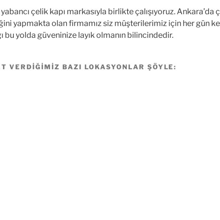
e yabancı çelik kapı markasıyla birlikte çalışıyoruz. Ankara’da 
iğini yapmakta olan firmamız siz müşterilerimiz için her gün ke
ı bu yolda güveninize layık olmanın bilincindedir.
ET VERDIĞIMIZ BAZI LOKASYONLAR ŞÖYLE: