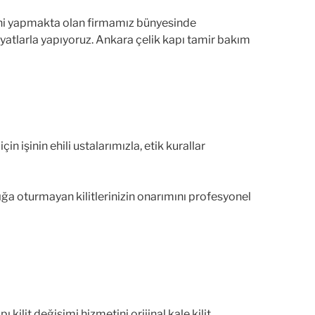
ğini yapmakta olan firmamız bünyesinde
fiyatlarla yapıyoruz. Ankara çelik kapı tamir bakım
n işinin ehili ustalarımızla, etik kurallar
lığa oturmayan kilitlerinizin onarımını profesyonel
ilit değişimi hizmetini orijinal kale kilit,