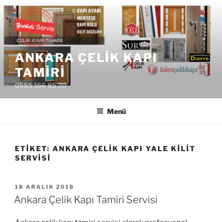
İçeriğe
geç
ANKARA ÇELIK KAPI
TAMIRI
0555 166 85 20
Menü
ETIKET:
ANKARA ÇELIK KAPI YALE KILIT
SERVISI
YAYIM
18 ARALIK 2018
TARIHI
Ankara Çelik Kapı Tamiri Servisi