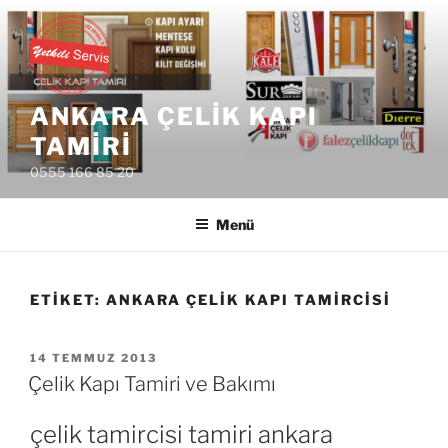
İçeriğe
geç
ANKARA ÇELIK KAPI
TAMIRI
0555 166 85 20
Menü
ETIKET:
ANKARA ÇELIK KAPI TAMIRCISI
YAYIM
14 TEMMUZ 2013
TARIHI
Çelik Kapı Tamiri ve Bakımı
çelik tamircisi tamiri ankara