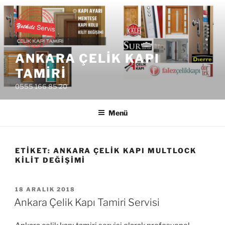
İçeriğe
geç
ANKARA ÇELIK KAPI
TAMIRI
0555 166 85 20
Menü
ETIKET:
ANKARA ÇELIK KAPI MULTLOCK
KILIT DEĞIŞIMI
YAYIM
18 ARALIK 2018
TARIHI
Ankara Çelik Kapı Tamiri Servisi